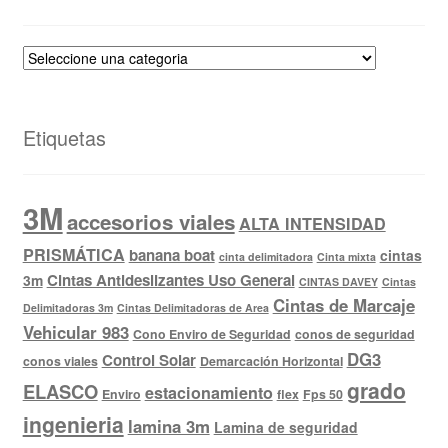
Etiquetas
3M
accesorios viales
ALTA INTENSIDAD
PRISMÁTICA
banana boat
cintas
cinta delimitadora
Cinta mixta
Cintas Antideslizantes Uso General
3m
CINTAS DAVEY
Cintas
Cintas de Marcaje
Delimitadoras 3m
Cintas Delimitadoras de Area
Vehicular 983
Cono Enviro de Seguridad
conos de seguridad
DG3
Control Solar
conos viales
Demarcación Horizontal
grado
ELASCO
estacionamiento
Enviro
flex
Fps 50
ingenieria
lamina 3m
Lamina de seguridad