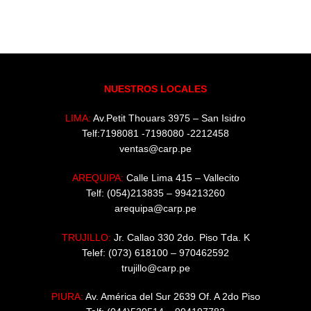
NUESTROS LOCALES
LIMA:
Av.Petit Thouars 3975 – San Isidro
Telf:7198081 -7198080 -2212458
ventas@carp.pe
AREQUIPA:
Calle Lima 415 – Vallecito
Telf: (054)213835 – 994213260
arequipa@carp.pe
TRUJILLO:
Jr. Callao 330 2do. Piso Tda. K
Telef: (073) 618100 – 970462592
trujillo@carp.pe
PIURA:
Av. América del Sur 2639 Of. A 2do Piso