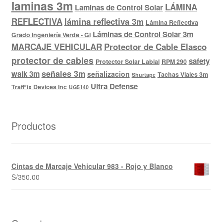
laminas 3m
LÁMINA
Laminas de Control Solar
REFLECTIVA
lámina reflectiva 3m
Lámina Reflectiva
Láminas de Control Solar 3m
Grado Ingeniería Verde - GI
MARCAJE VEHICULAR
Protector de Cable Elasco
protector de cables
safety
Protector Solar Labial
RPM 290
señales 3m
walk 3m
señalizacion
Tachas Viales 3m
Shurtape
Ultra Defense
TrafFix Devices Inc
UG5140
Productos
Cintas de Marcaje Vehicular 983 - Rojo y Blanco
S/
350.00