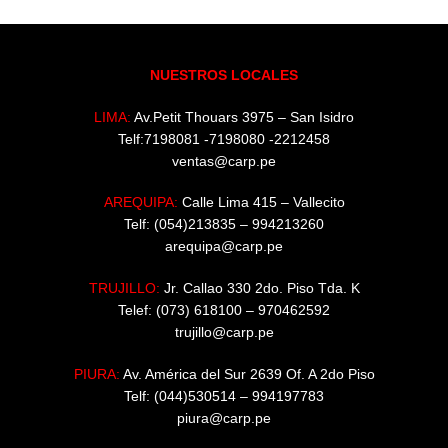
NUESTROS LOCALES
LIMA:
Av.Petit Thouars 3975 – San Isidro
Telf:7198081 -7198080 -2212458
ventas@carp.pe
AREQUIPA:
Calle Lima 415 – Vallecito
Telf: (054)213835 – 994213260
arequipa@carp.pe
TRUJILLO:
Jr. Callao 330 2do. Piso Tda. K
Telef: (073) 618100 – 970462592
trujillo@carp.pe
PIURA:
Av. América del Sur 2639 Of. A 2do Piso
Telf: (044)530514 – 994197783
piura@carp.pe