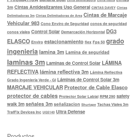
Cintas Antideslizantes Uso General
3m
CINTAS DAVEY
Cintas
Cintas de Marcaje
Delimitadoras 3m
Cintas Delimitadoras de Area
Vehicular 983
Cono Enviro de Seguridad
conos de seguridad
DG3
Control Solar
conos viales
Demarcación Horizontal
grado
ELASCO
estacionamiento
Enviro
flex
Fps 50
ingenieria
lamina 3m
Lamina de seguridad
laminas 3m
LÁMINA
Laminas de Control Solar
REFLECTIVA
lámina reflectiva 3m
Lámina Reflectiva
Láminas de Control Solar 3m
Grado Ingeniería Verde - GI
MARCAJE VEHICULAR
Protector de Cable Elasco
protector de cables
safety
Protector Solar Labial
RPM 290
señales 3m
walk 3m
señalizacion
Tachas Viales 3m
Shurtape
Ultra Defense
TrafFix Devices Inc
UG5140
Productos