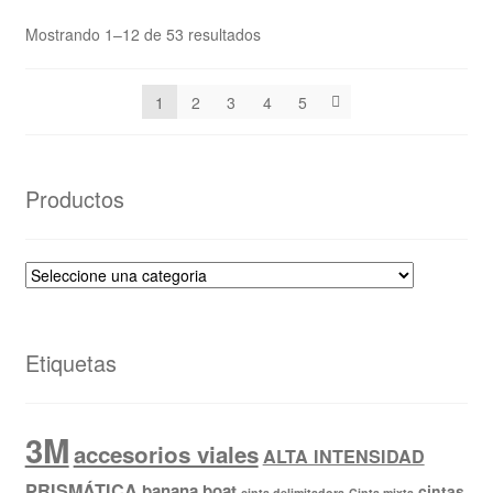
Mostrando 1–12 de 53 resultados
1
2
3
4
5
Productos
Etiquetas
3M
accesorios viales
ALTA INTENSIDAD
PRISMÁTICA
banana boat
cintas
cinta delimitadora
Cinta mixta