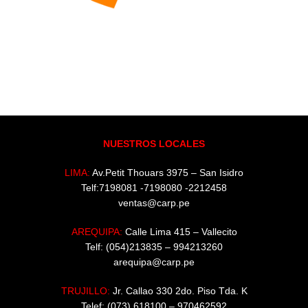
NUESTROS LOCALES
LIMA:
Av.Petit Thouars 3975 – San Isidro
Telf:7198081 -7198080 -2212458
ventas@carp.pe
AREQUIPA:
Calle Lima 415 – Vallecito
Telf: (054)213835 – 994213260
arequipa@carp.pe
TRUJILLO:
Jr. Callao 330 2do. Piso Tda. K
Telef: (073) 618100 – 970462592