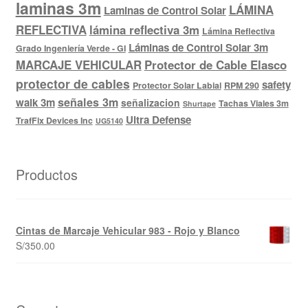
laminas 3m
LÁMINA
Laminas de Control Solar
REFLECTIVA
lámina reflectiva 3m
Lámina Reflectiva
Láminas de Control Solar 3m
Grado Ingeniería Verde - GI
MARCAJE VEHICULAR
Protector de Cable Elasco
protector de cables
safety
Protector Solar Labial
RPM 290
señales 3m
walk 3m
señalizacion
Tachas Viales 3m
Shurtape
Ultra Defense
TrafFix Devices Inc
UG5140
Productos
Cintas de Marcaje Vehicular 983 - Rojo y Blanco
S/
350.00