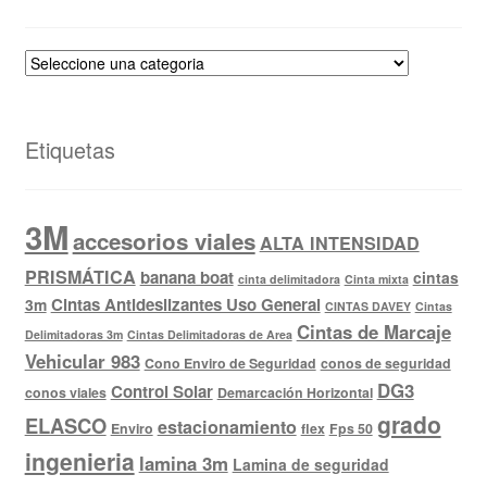
Etiquetas
3M
accesorios viales
ALTA INTENSIDAD
PRISMÁTICA
banana boat
cintas
cinta delimitadora
Cinta mixta
Cintas Antideslizantes Uso General
3m
CINTAS DAVEY
Cintas
Cintas de Marcaje
Delimitadoras 3m
Cintas Delimitadoras de Area
Vehicular 983
Cono Enviro de Seguridad
conos de seguridad
DG3
Control Solar
conos viales
Demarcación Horizontal
grado
ELASCO
estacionamiento
Enviro
flex
Fps 50
ingenieria
lamina 3m
Lamina de seguridad