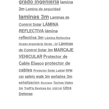
grado ingenieria
lamina
3m
Lamina de seguridad
laminas 3m
Laminas de
LÁMINA
Control Solar
REFLECTIVA
lámina
reflectiva 3m
Lámina Reflectiva
Láminas
Grado Ingeniería Verde - GI
MARCAJE
de Control Solar 3m
VEHICULAR
Protector de
protector de
Cable Elasco
cables
Protector Solar Labial
RPM
señales 3m
safety walk 3m
290
señalizacion
Tachas Viales
Shurtape
Ultra
3m
TrafFix Devices Inc
UG5140
Defense