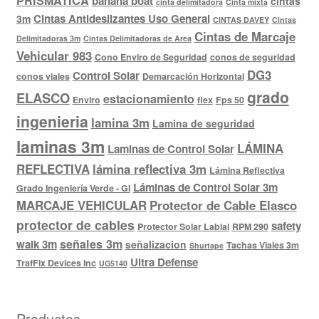
PRISMÁTICA
banana boat
cintas
cinta delimitadora
Cinta mixta
Cintas Antideslizantes Uso General
3m
CINTAS DAVEY
Cintas
Cintas de Marcaje
Delimitadoras 3m
Cintas Delimitadoras de Area
Vehicular 983
Cono Enviro de Seguridad
conos de seguridad
DG3
Control Solar
conos viales
Demarcación Horizontal
grado
ELASCO
estacionamiento
Enviro
flex
Fps 50
ingenieria
lamina 3m
Lamina de seguridad
laminas 3m
LÁMINA
Laminas de Control Solar
REFLECTIVA
lámina reflectiva 3m
Lámina Reflectiva
Láminas de Control Solar 3m
Grado Ingeniería Verde - GI
MARCAJE VEHICULAR
Protector de Cable Elasco
protector de cables
safety
Protector Solar Labial
RPM 290
señales 3m
walk 3m
señalizacion
Tachas Viales 3m
Shurtape
Ultra Defense
TrafFix Devices Inc
UG5140
Productos