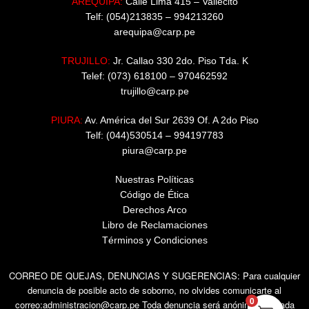
AREQUIPA:
Calle Lima 415 – Vallecito
Telf: (054)213835 – 994213260
arequipa@carp.pe
TRUJILLO:
Jr. Callao 330 2do. Piso Tda. K
Telef: (073) 618100 – 970462592
trujillo@carp.pe
PIURA:
Av. América del Sur 2639 Of. A 2do Piso
Telf: (044)530514 – 994197783
piura@carp.pe
Nuestras Políticas
Código de Ética
Derechos Arco
Libro de Reclamaciones
Términos y Condiciones
CORREO DE QUEJAS, DENUNCIAS Y SUGERENCIAS: Para cualquier
denuncia de posible acto de soborno, no olvides comunicarte al
0
correo:administracion@carp.pe Toda denuncia será anónima y tratada