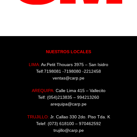
NUESTROS LOCALES
LIMA:
Av.Petit Thouars 3975 – San Isidro
Telf:7198081 -7198080 -2212458
ventas@carp.pe
AREQUIPA:
Calle Lima 415 – Vallecito
Telf: (054)213835 – 994213260
arequipa@carp.pe
TRUJILLO:
Jr. Callao 330 2do. Piso Tda. K
Telef: (073) 618100 – 970462592
trujillo@carp.pe