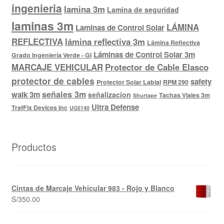
ingenieria
lamina 3m
Lamina de seguridad
laminas 3m
LÁMINA
Laminas de Control Solar
REFLECTIVA
lámina reflectiva 3m
Lámina Reflectiva
Láminas de Control Solar 3m
Grado Ingeniería Verde - GI
MARCAJE VEHICULAR
Protector de Cable Elasco
protector de cables
safety
Protector Solar Labial
RPM 290
señales 3m
walk 3m
señalizacion
Tachas Viales 3m
Shurtape
Ultra Defense
TrafFix Devices Inc
UG5140
Productos
Cintas de Marcaje Vehicular 983 - Rojo y Blanco
S/
350.00