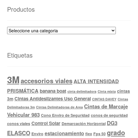
Productos
Etiquetas
3M
accesorios viales
ALTA INTENSIDAD
PRISMÁTICA
banana boat
cintas
cinta delimitadora
Cinta mixta
Cintas Antideslizantes Uso General
3m
CINTAS DAVEY
Cintas
Cintas de Marcaje
Delimitadoras 3m
Cintas Delimitadoras de Area
Vehicular 983
Cono Enviro de Seguridad
conos de seguridad
DG3
Control Solar
conos viales
Demarcación Horizontal
grado
ELASCO
estacionamiento
Enviro
flex
Fps 50