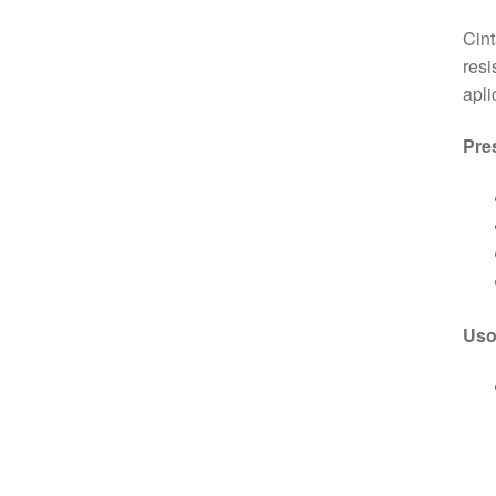
Cint
resi
apli
Pre
Uso