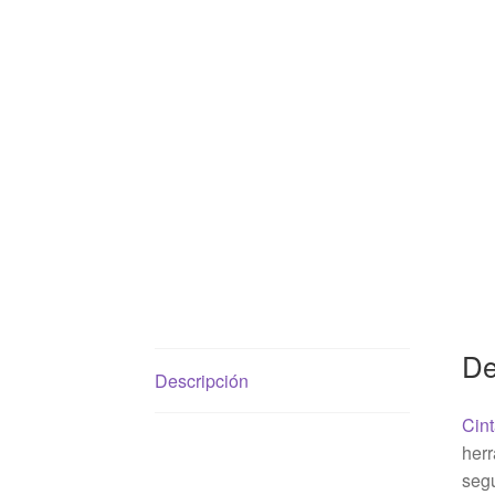
De
Descripción
Cin
herr
segu