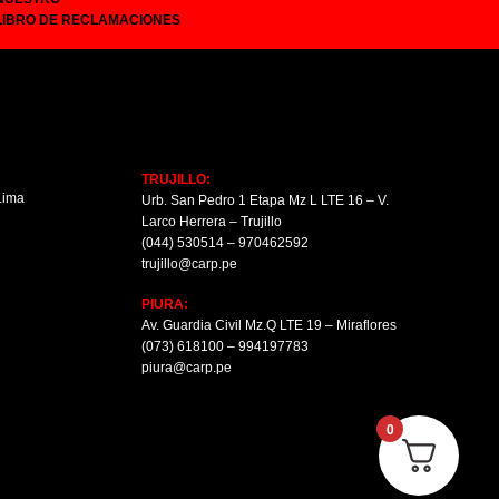
LIBRO DE RECLAMACIONES
TRUJILLO:
 Lima
Urb. San Pedro 1 Etapa Mz L LTE 16 – V.
Larco Herrera – Trujillo
(044) 530514 – 970462592
trujillo@carp.pe
PIURA:
Av. Guardia Civil Mz.Q LTE 19 – Miraflores
(073) 618100 – 994197783
piura@carp.pe
0