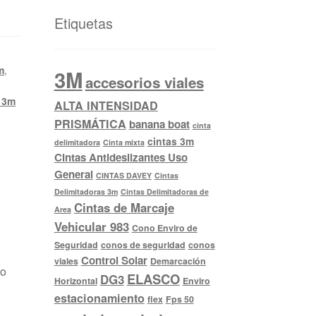
Etiquetas
m
,
3M
accesorios viales
6 3m
ALTA INTENSIDAD
PRISMÁTICA
banana boat
cinta
cintas 3m
delimitadora
Cinta mixta
Cintas Antideslizantes Uso
General
CINTAS DAVEY
Cintas
Delimitadoras 3m
Cintas Delimitadoras de
Cintas de Marcaje
Area
Vehicular 983
Cono Enviro de
Seguridad
conos de seguridad
conos
Control Solar
viales
Demarcación
mo
ELASCO
DG3
Horizontal
Enviro
estacionamiento
flex
Fps 50