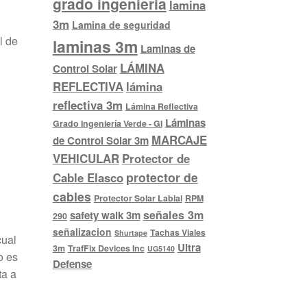
grado ingenieria
lamina
3m
Lamina de seguridad
l de
laminas 3m
Laminas de
LÁMINA
Control Solar
REFLECTIVA
lámina
reflectiva 3m
Lámina Reflectiva
Láminas
Grado Ingeniería Verde - GI
MARCAJE
de Control Solar 3m
VEHICULAR
Protector de
protector de
Cable Elasco
cables
Protector Solar Labial
RPM
señales 3m
safety walk 3m
290
señalizacion
Tachas Viales
Shurtape
cual
Ultra
3m
TrafFix Devices Inc
UG5140
o es
Defense
ta a