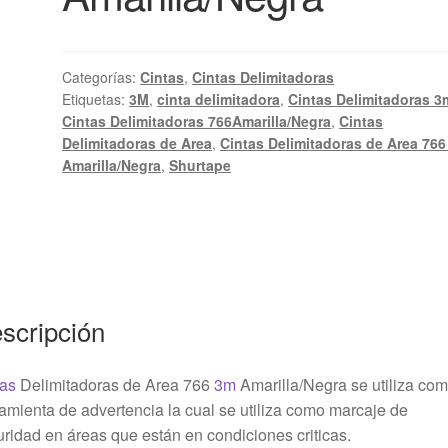
Categorías:
Cintas
,
Cintas Delimitadoras
Etiquetas:
3M
,
cinta delimitadora
,
Cintas Delimitadoras 3
Cintas Delimitadoras 766Amarilla/Negra
,
Cintas
Delimitadoras de Area
,
Cintas Delimitadoras de Area 76
Amarilla/Negra
,
Shurtape
scripción
tas
Delimitadoras de Area 766
3m
Amarilla/Negra se utiliza co
amienta de advertencia la cual se utiliza como marcaje de
ridad en áreas que están en condiciones criticas.