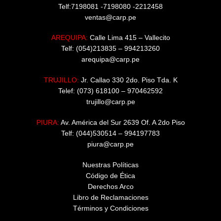
Telf:7198081 -7198080 -2212458
ventas@carp.pe
AREQUIPA:
Calle Lima 415 – Vallecito
Telf: (054)213835 – 994213260
arequipa@carp.pe
TRUJILLO:
Jr. Callao 330 2do. Piso Tda. K
Telef: (073) 618100 – 970462592
trujillo@carp.pe
PIURA:
Av. América del Sur 2639 Of. A 2do Piso
Telf: (044)530514 – 994197783
piura@carp.pe
Nuestras Políticas
Código de Ética
Derechos Arco
Libro de Reclamaciones
Términos y Condiciones