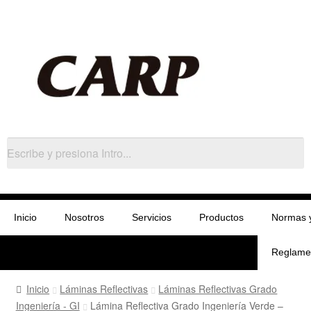
Inicio
Nosotros
Servicios
Productos
Normas 
Reglame
Inicio
Láminas Reflectivas
Láminas Reflectivas Grado
Ingeniería - GI
Lámina Reflectiva Grado Ingeniería Verde –