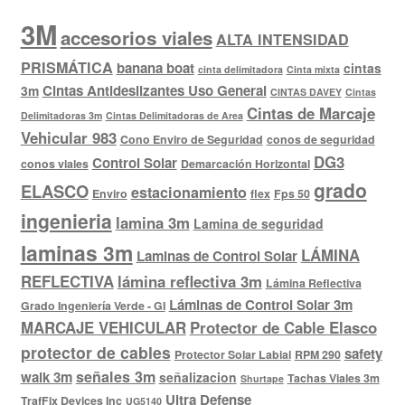
3M
accesorios viales
ALTA INTENSIDAD
PRISMÁTICA
banana boat
cintas
cinta delimitadora
Cinta mixta
Cintas Antideslizantes Uso General
3m
CINTAS DAVEY
Cintas
Cintas de Marcaje
Delimitadoras 3m
Cintas Delimitadoras de Area
Vehicular 983
Cono Enviro de Seguridad
conos de seguridad
DG3
Control Solar
conos viales
Demarcación Horizontal
grado
ELASCO
estacionamiento
Enviro
flex
Fps 50
ingenieria
lamina 3m
Lamina de seguridad
laminas 3m
LÁMINA
Laminas de Control Solar
REFLECTIVA
lámina reflectiva 3m
Lámina Reflectiva
Láminas de Control Solar 3m
Grado Ingeniería Verde - GI
MARCAJE VEHICULAR
Protector de Cable Elasco
protector de cables
safety
Protector Solar Labial
RPM 290
señales 3m
walk 3m
señalizacion
Tachas Viales 3m
Shurtape
Ultra Defense
TrafFix Devices Inc
UG5140