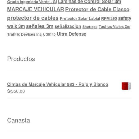
Láminas de Control Solar 3m
Grado Ingeniería Verde - GI
MARCAJE VEHICULAR
Protector de Cable Elasco
protector de cables
safety
Protector Solar Labial
RPM 290
señales 3m
walk 3m
señalizacion
Tachas Viales 3m
Shurtape
Ultra Defense
TrafFix Devices Inc
UG5140
Productos
Cintas de Marcaje Vehicular 983 - Rojo y Blanco
S/
350.00
Canasta