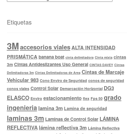
Etiquetas
3M
accesorios viales
ALTA INTENSIDAD
PRISMÁTICA
banana boat
cintas
cinta delimitadora
Cinta mixta
Cintas Antideslizantes Uso General
3m
CINTAS DAVEY
Cintas
Cintas de Marcaje
Delimitadoras 3m
Cintas Delimitadoras de Area
Vehicular 983
Cono Enviro de Seguridad
conos de seguridad
DG3
Control Solar
conos viales
Demarcación Horizontal
grado
ELASCO
estacionamiento
Enviro
flex
Fps 50
ingenieria
lamina 3m
Lamina de seguridad
laminas 3m
LÁMINA
Laminas de Control Solar
REFLECTIVA
lámina reflectiva 3m
Lámina Reflectiva