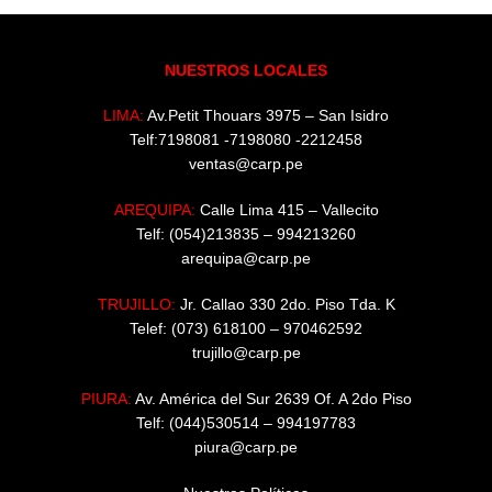
NUESTROS LOCALES
LIMA:
Av.Petit Thouars 3975 – San Isidro
Telf:7198081 -7198080 -2212458
ventas@carp.pe
AREQUIPA:
Calle Lima 415 – Vallecito
Telf: (054)213835 – 994213260
arequipa@carp.pe
TRUJILLO:
Jr. Callao 330 2do. Piso Tda. K
Telef: (073) 618100 – 970462592
trujillo@carp.pe
PIURA:
Av. América del Sur 2639 Of. A 2do Piso
Telf: (044)530514 – 994197783
piura@carp.pe