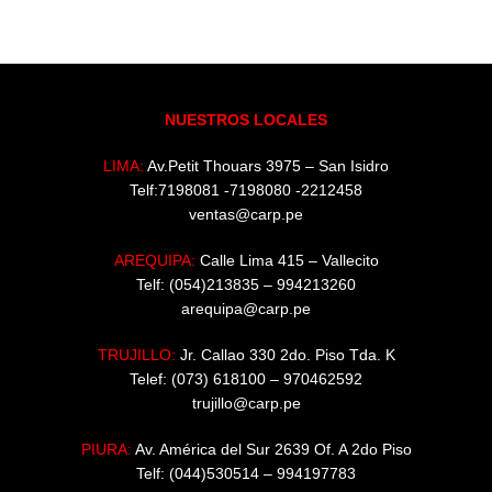
NUESTROS LOCALES
LIMA:
Av.Petit Thouars 3975 – San Isidro
Telf:7198081 -7198080 -2212458
ventas@carp.pe
AREQUIPA:
Calle Lima 415 – Vallecito
Telf: (054)213835 – 994213260
arequipa@carp.pe
TRUJILLO:
Jr. Callao 330 2do. Piso Tda. K
Telef: (073) 618100 – 970462592
trujillo@carp.pe
PIURA:
Av. América del Sur 2639 Of. A 2do Piso
Telf: (044)530514 – 994197783