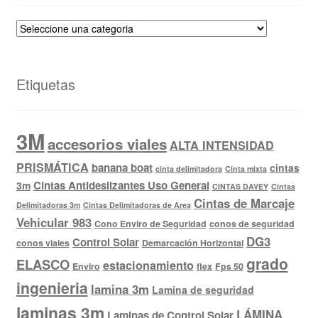
Etiquetas
3M
accesorios viales
ALTA INTENSIDAD
PRISMÁTICA
banana boat
cintas
cinta delimitadora
Cinta mixta
Cintas Antideslizantes Uso General
3m
CINTAS DAVEY
Cintas
Cintas de Marcaje
Delimitadoras 3m
Cintas Delimitadoras de Area
Vehicular 983
Cono Enviro de Seguridad
conos de seguridad
DG3
Control Solar
conos viales
Demarcación Horizontal
grado
ELASCO
estacionamiento
Enviro
flex
Fps 50
ingenieria
lamina 3m
Lamina de seguridad
laminas 3m
LÁMINA
Laminas de Control Solar