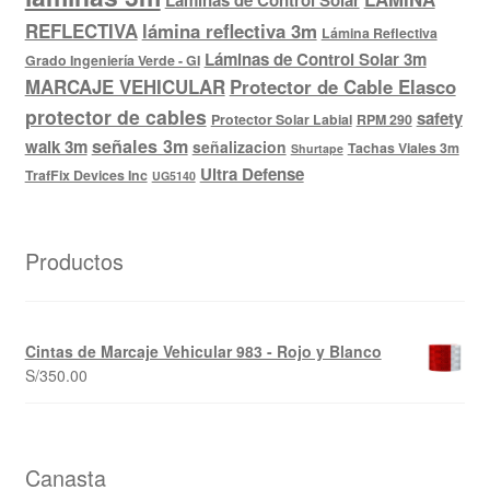
Laminas de Control Solar
REFLECTIVA
lámina reflectiva 3m
Lámina Reflectiva
Láminas de Control Solar 3m
Grado Ingeniería Verde - GI
MARCAJE VEHICULAR
Protector de Cable Elasco
protector de cables
safety
Protector Solar Labial
RPM 290
señales 3m
walk 3m
señalizacion
Tachas Viales 3m
Shurtape
Ultra Defense
TrafFix Devices Inc
UG5140
Productos
Cintas de Marcaje Vehicular 983 - Rojo y Blanco
S/
350.00
Canasta