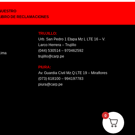
NUESTRO
LIBRO DE RECLAMACIONES
TRUJILLO:
Urb. San Pedro 1 Etapa Mz L LTE 16 – V.
Larco Herrera – Trujillo
(044) 530514 – 970462592
 Lima
trujillo@carp.pe
PIURA:
Av. Guardia Civil Mz.Q LTE 19 – Miraflores
(073) 618100 – 994197783
piura@carp.pe
0