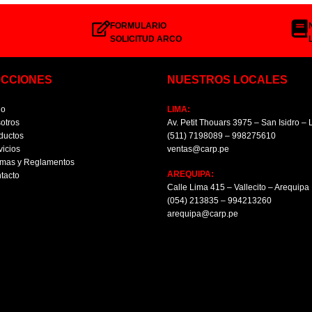
FORMULARIO
SOLICITUD ARCO
ECCIONES
NUESTROS LOCALES
io
LIMA:
otros
Av. Petit Thouars 3975 – San Isidro –
ductos
(511) 7198089 – 998275610
vicios
ventas@carp.pe
mas y Reglamentos
AREQUIPA:
tacto
Calle Lima 415 – Vallecito – Arequipa
(054) 213835 – 994213260
arequipa@carp.pe