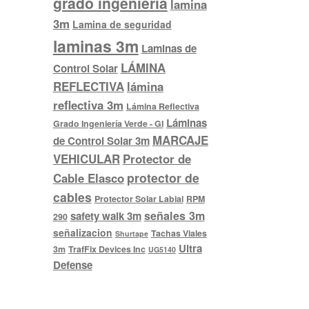
grado ingenieria
lamina
3m
Lamina de seguridad
laminas 3m
Laminas de
LÁMINA
Control Solar
REFLECTIVA
lámina
reflectiva 3m
Lámina Reflectiva
Láminas
Grado Ingeniería Verde - GI
MARCAJE
de Control Solar 3m
VEHICULAR
Protector de
protector de
Cable Elasco
cables
Protector Solar Labial
RPM
señales 3m
safety walk 3m
290
señalizacion
Tachas Viales
Shurtape
Ultra
3m
TrafFix Devices Inc
UG5140
Defense