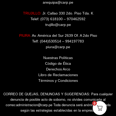
arequipa@carp.pe
TRUJILLO:
Jr. Callao 330 2do. Piso Tda. K
Telef: (073) 618100 – 970462592
trujillo@carp.pe
PIURA:
Av. América del Sur 2639 Of. A 2do Piso
Telf: (044)530514 – 994197783
piura@carp.pe
Nuestras Políticas
Código de Ética
Derechos Arco
Libro de Reclamaciones
Términos y Condiciones
CORREO DE QUEJAS, DENUNCIAS Y SUGERENCIAS: Para cualquier
denuncia de posible acto de soborno, no olvides comunicarte al
0
correo:administracion@carp.pe Toda denuncia será anónima y tratada
según las estrategias establecidas en la empresa.