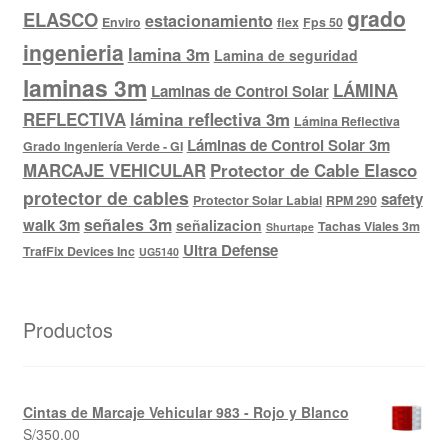
grado
ELASCO
estacionamiento
Enviro
flex
Fps 50
ingenieria
lamina 3m
Lamina de seguridad
laminas 3m
LÁMINA
Laminas de Control Solar
REFLECTIVA
lámina reflectiva 3m
Lámina Reflectiva
Láminas de Control Solar 3m
Grado Ingeniería Verde - GI
MARCAJE VEHICULAR
Protector de Cable Elasco
protector de cables
safety
Protector Solar Labial
RPM 290
señales 3m
walk 3m
señalizacion
Tachas Viales 3m
Shurtape
Ultra Defense
TrafFix Devices Inc
UG5140
Productos
Cintas de Marcaje Vehicular 983 - Rojo y Blanco
S/
350.00