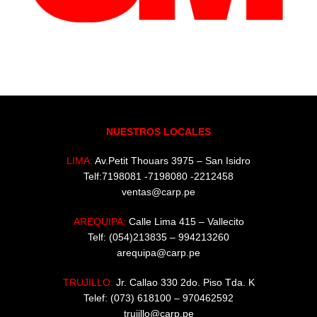
NUESTROS LOCALES
LIMA:
Av.Petit Thouars 3975 – San Isidro
Telf:7198081 -7198080 -2212458
ventas@carp.pe
AREQUIPA:
Calle Lima 415 – Vallecito
Telf: (054)213835 – 994213260
arequipa@carp.pe
TRUJILLO:
Jr. Callao 330 2do. Piso Tda. K
Telef: (073) 618100 – 970462592
trujillo@carp.pe