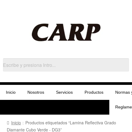
Inicio
Nosotros
Servicios
Productos
Normas 
Reglame
Inicio
Productos etiquetados “Lamina Reflectiva Grado
Diamante Cubo Verde - DG3”