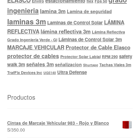
ELASCO
estacionamiento
Enviro
flex
Fps 50
ingenieria
lamina 3m
Lamina de seguridad
laminas 3m
LÁMINA
Laminas de Control Solar
REFLECTIVA
lámina reflectiva 3m
Lámina Reflectiva
Láminas de Control Solar 3m
Grado Ingeniería Verde - GI
MARCAJE VEHICULAR
Protector de Cable Elasco
protector de cables
safety
Protector Solar Labial
RPM 290
señales 3m
walk 3m
señalizacion
Tachas Viales 3m
Shurtape
Ultra Defense
TrafFix Devices Inc
UG5140
Productos
Cintas de Marcaje Vehicular 983 - Rojo y Blanco
S/
350.00