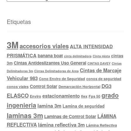
Etiquetas
3M
accesorios viales
ALTA INTENSIDAD
PRISMÁTICA
banana boat
cintas
cinta delimitadora
Cinta mixta
Cintas Antideslizantes Uso General
3m
CINTAS DAVEY
Cintas
Cintas de Marcaje
Delimitadoras 3m
Cintas Delimitadoras de Area
Vehicular 983
Cono Enviro de Seguridad
conos de seguridad
DG3
Control Solar
conos viales
Demarcación Horizontal
grado
ELASCO
estacionamiento
Enviro
flex
Fps 50
ingenieria
lamina 3m
Lamina de seguridad
laminas 3m
LÁMINA
Laminas de Control Solar
REFLECTIVA
lámina reflectiva 3m
Lámina Reflectiva