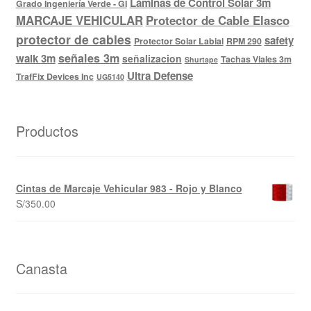
Láminas de Control Solar 3m
Grado Ingeniería Verde - GI
MARCAJE VEHICULAR
Protector de Cable Elasco
protector de cables
safety
Protector Solar Labial
RPM 290
señales 3m
walk 3m
señalizacion
Tachas Viales 3m
Shurtape
Ultra Defense
TrafFix Devices Inc
UG5140
Productos
Cintas de Marcaje Vehicular 983 - Rojo y Blanco
S/
350.00
Canasta