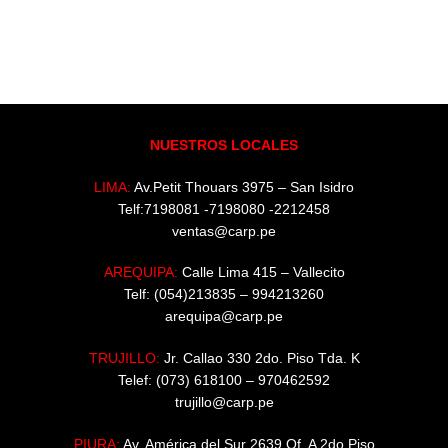
NUESTROS LOCALES
LIMA:
Av.Petit Thouars 3975 – San Isidro
Telf:7198081 -7198080 -2212458
ventas@carp.pe
AREQUIPA:
Calle Lima 415 – Vallecito
Telf: (054)213835 – 994213260
arequipa@carp.pe
TRUJILLO:
Jr. Callao 330 2do. Piso Tda. K
Telef: (073) 618100 – 970462592
trujillo@carp.pe
PIURA:
Av. América del Sur 2639 Of. A 2do Piso