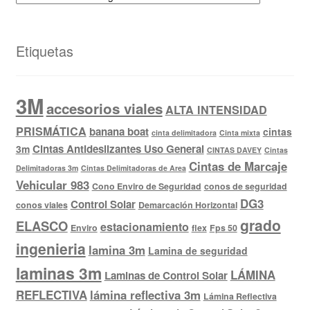
Etiquetas
3M
accesorios viales
ALTA INTENSIDAD
PRISMÁTICA
banana boat
cintas
cinta delimitadora
Cinta mixta
Cintas Antideslizantes Uso General
3m
CINTAS DAVEY
Cintas
Cintas de Marcaje
Delimitadoras 3m
Cintas Delimitadoras de Area
Vehicular 983
Cono Enviro de Seguridad
conos de seguridad
DG3
Control Solar
conos viales
Demarcación Horizontal
grado
ELASCO
estacionamiento
Enviro
flex
Fps 50
ingenieria
lamina 3m
Lamina de seguridad
laminas 3m
LÁMINA
Laminas de Control Solar
REFLECTIVA
lámina reflectiva 3m
Lámina Reflectiva