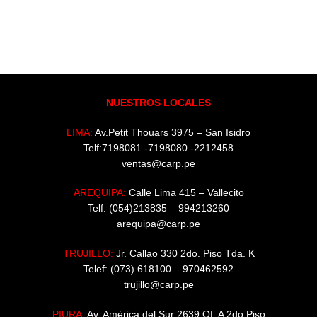
NUESTROS LOCALES
LIMA:
Av.Petit Thouars 3975 – San Isidro
Telf:7198081 -7198080 -2212458
ventas@carp.pe
AREQUIPA:
Calle Lima 415 – Vallecito
Telf: (054)213835 – 994213260
arequipa@carp.pe
TRUJILLO:
Jr. Callao 330 2do. Piso Tda. K
Telef: (073) 618100 – 970462592
trujillo@carp.pe
PIURA:
Av. América del Sur 2639 Of. A 2do Piso