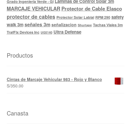
Láminas de Control Solar 3m
Grado Ingeniería Verde - GI
MARCAJE VEHICULAR
Protector de Cable Elasco
protector de cables
safety
Protector Solar Labial
RPM 290
señales 3m
walk 3m
señalizacion
Tachas Viales 3m
Shurtape
Ultra Defense
TrafFix Devices Inc
UG5140
Productos
Cintas de Marcaje Vehicular 983 - Rojo y Blanco
S/
350.00
Canasta