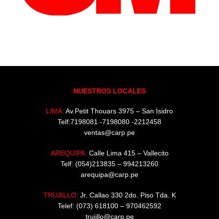
NUESTROS LOCALES
LIMA:
Av.Petit Thouars 3975 – San Isidro
Telf:7198081 -7198080 -2212458
ventas@carp.pe
AREQUIPA:
Calle Lima 415 – Vallecito
Telf: (054)213835 – 994213260
arequipa@carp.pe
TRUJILLO:
Jr. Callao 330 2do. Piso Tda. K
Telef: (073) 618100 – 970462592
trujillo@carp.pe