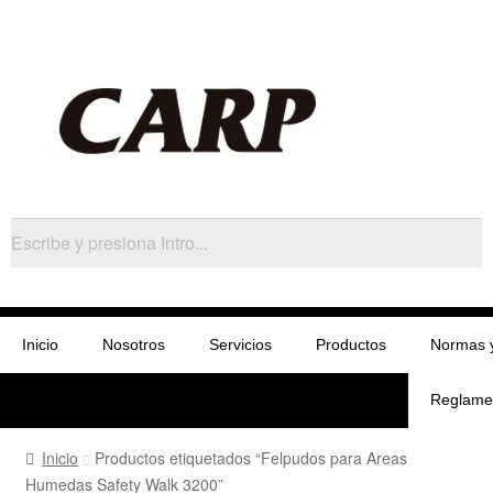
Inicio
Nosotros
Servicios
Productos
Normas 
Reglame
Inicio
Productos etiquetados “Felpudos para Areas
Humedas Safety Walk 3200”