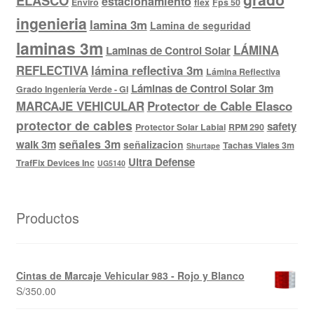
ELASCO
estacionamiento
Enviro
flex
Fps 50
ingenieria
lamina 3m
Lamina de seguridad
laminas 3m
LÁMINA
Laminas de Control Solar
REFLECTIVA
lámina reflectiva 3m
Lámina Reflectiva
Láminas de Control Solar 3m
Grado Ingeniería Verde - GI
MARCAJE VEHICULAR
Protector de Cable Elasco
protector de cables
safety
Protector Solar Labial
RPM 290
señales 3m
walk 3m
señalizacion
Tachas Viales 3m
Shurtape
Ultra Defense
TrafFix Devices Inc
UG5140
Productos
Cintas de Marcaje Vehicular 983 - Rojo y Blanco
S/
350.00