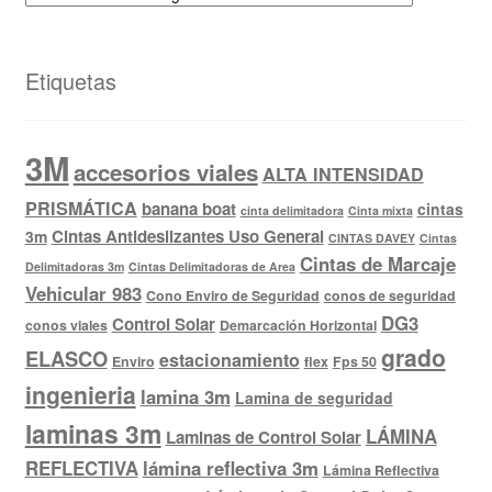
Etiquetas
3M
accesorios viales
ALTA INTENSIDAD
PRISMÁTICA
banana boat
cintas
cinta delimitadora
Cinta mixta
Cintas Antideslizantes Uso General
3m
CINTAS DAVEY
Cintas
Cintas de Marcaje
Delimitadoras 3m
Cintas Delimitadoras de Area
Vehicular 983
Cono Enviro de Seguridad
conos de seguridad
DG3
Control Solar
conos viales
Demarcación Horizontal
grado
ELASCO
estacionamiento
Enviro
flex
Fps 50
ingenieria
lamina 3m
Lamina de seguridad
laminas 3m
LÁMINA
Laminas de Control Solar
REFLECTIVA
lámina reflectiva 3m
Lámina Reflectiva