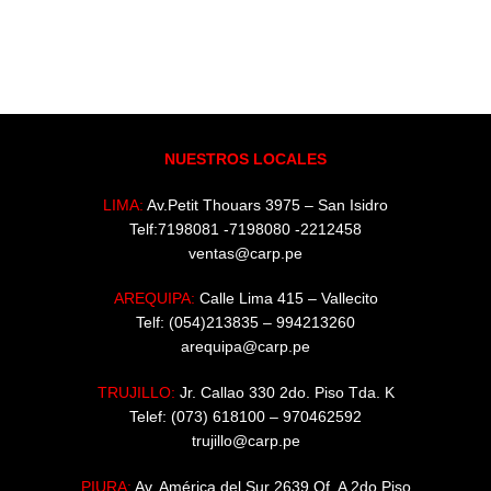
NUESTROS LOCALES
LIMA:
Av.Petit Thouars 3975 – San Isidro
Telf:7198081 -7198080 -2212458
ventas@carp.pe
AREQUIPA:
Calle Lima 415 – Vallecito
Telf: (054)213835 – 994213260
arequipa@carp.pe
TRUJILLO:
Jr. Callao 330 2do. Piso Tda. K
Telef: (073) 618100 – 970462592
trujillo@carp.pe
PIURA:
Av. América del Sur 2639 Of. A 2do Piso