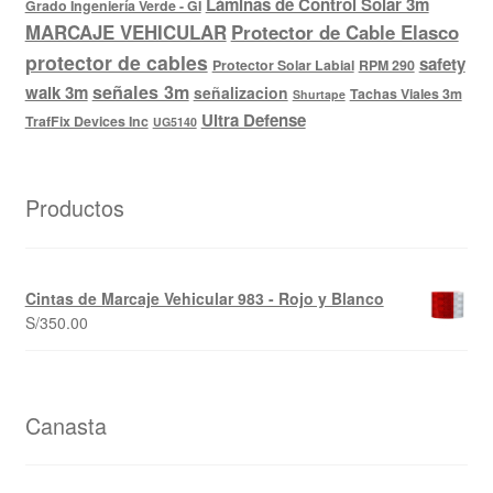
Láminas de Control Solar 3m
Grado Ingeniería Verde - GI
MARCAJE VEHICULAR
Protector de Cable Elasco
protector de cables
safety
Protector Solar Labial
RPM 290
señales 3m
walk 3m
señalizacion
Tachas Viales 3m
Shurtape
Ultra Defense
TrafFix Devices Inc
UG5140
Productos
Cintas de Marcaje Vehicular 983 - Rojo y Blanco
S/
350.00
Canasta