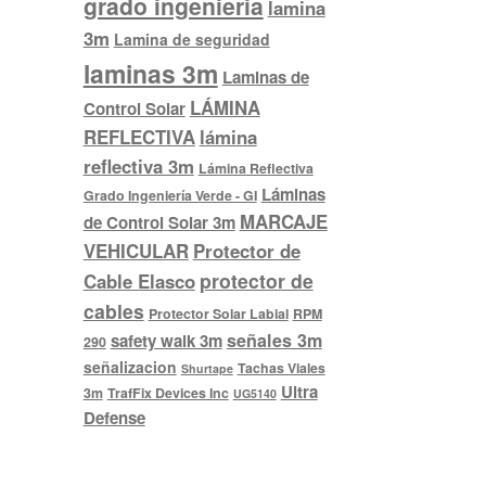
grado ingenieria
lamina
3m
Lamina de seguridad
laminas 3m
Laminas de
LÁMINA
Control Solar
REFLECTIVA
lámina
reflectiva 3m
Lámina Reflectiva
Láminas
Grado Ingeniería Verde - GI
MARCAJE
de Control Solar 3m
VEHICULAR
Protector de
protector de
Cable Elasco
cables
Protector Solar Labial
RPM
señales 3m
safety walk 3m
290
señalizacion
Tachas Viales
Shurtape
Ultra
3m
TrafFix Devices Inc
UG5140
Defense