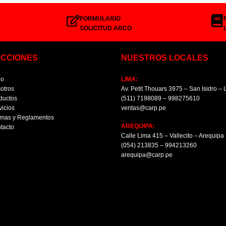
FORMULARIO
SOLICITUD ARCO
ECCIONES
NUESTROS LOCALES
io
LIMA:
otros
Av. Petit Thouars 3975 – San Isidro –
ductos
(511) 7198089 – 998275610
vicios
ventas@carp.pe
mas y Reglamentos
AREQUIPA:
tacto
Calle Lima 415 – Vallecito – Arequipa
(054) 213835 – 994213260
arequipa@carp.pe