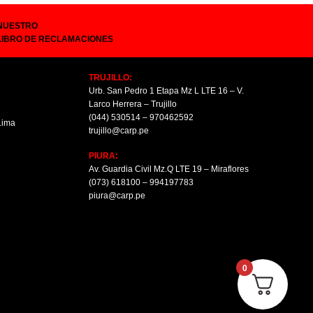
NUESTRO
LIBRO DE RECLAMACIONES
TRUJILLO:
Urb. San Pedro 1 Etapa Mz L LTE 16 – V.
Larco Herrera – Trujillo
(044) 530514 – 970462592
 Lima
trujillo@carp.pe
PIURA:
Av. Guardia Civil Mz.Q LTE 19 – Miraflores
(073) 618100 – 994197783
piura@carp.pe
0