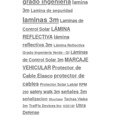
grado ingenieria
lamina
3m
Lamina de seguridad
laminas 3m
Laminas de
LÁMINA
Control Solar
REFLECTIVA
lámina
reflectiva 3m
Lámina Reflectiva
Láminas
Grado Ingeniería Verde - GI
MARCAJE
de Control Solar 3m
VEHICULAR
Protector de
protector de
Cable Elasco
cables
Protector Solar Labial
RPM
señales 3m
safety walk 3m
290
señalizacion
Tachas Viales
Shurtape
Ultra
3m
TrafFix Devices Inc
UG5140
Defense