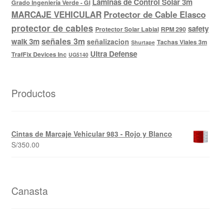
Láminas de Control Solar 3m
Grado Ingeniería Verde - GI
MARCAJE VEHICULAR
Protector de Cable Elasco
protector de cables
safety
Protector Solar Labial
RPM 290
señales 3m
walk 3m
señalizacion
Tachas Viales 3m
Shurtape
Ultra Defense
TrafFix Devices Inc
UG5140
Productos
Cintas de Marcaje Vehicular 983 - Rojo y Blanco
S/
350.00
Canasta