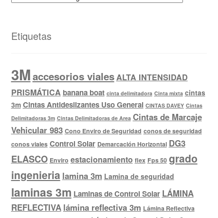
Etiquetas
3M
accesorios viales
ALTA INTENSIDAD
PRISMÁTICA
banana boat
cintas
cinta delimitadora
Cinta mixta
Cintas Antideslizantes Uso General
3m
CINTAS DAVEY
Cintas
Cintas de Marcaje
Delimitadoras 3m
Cintas Delimitadoras de Area
Vehicular 983
Cono Enviro de Seguridad
conos de seguridad
DG3
Control Solar
conos viales
Demarcación Horizontal
grado
ELASCO
estacionamiento
Enviro
flex
Fps 50
ingenieria
lamina 3m
Lamina de seguridad
laminas 3m
LÁMINA
Laminas de Control Solar
REFLECTIVA
lámina reflectiva 3m
Lámina Reflectiva