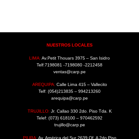
NUESTROS LOCALES
LIMA:
Av.Petit Thouars 3975 – San Isidro
Telf:7198081 -7198080 -2212458
ventas@carp.pe
AREQUIPA:
Calle Lima 415 – Vallecito
Telf: (054)213835 – 994213260
arequipa@carp.pe
TRUJILLO:
Jr. Callao 330 2do. Piso Tda. K
Telef: (073) 618100 – 970462592
trujillo@carp.pe
PIURA:
Av. América del Sur 2639 Of. A 2do Piso