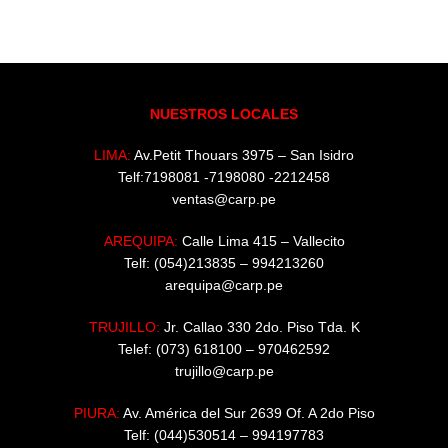
NUESTROS LOCALES
LIMA:
Av.Petit Thouars 3975 – San Isidro
Telf:7198081 -7198080 -2212458
ventas@carp.pe
AREQUIPA:
Calle Lima 415 – Vallecito
Telf: (054)213835 – 994213260
arequipa@carp.pe
TRUJILLO:
Jr. Callao 330 2do. Piso Tda. K
Telef: (073) 618100 – 970462592
trujillo@carp.pe
PIURA:
Av. América del Sur 2639 Of. A 2do Piso
Telf: (044)530514 – 994197783