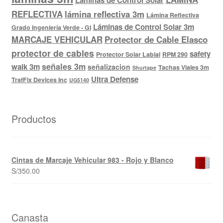
Laminas de Control Solar
REFLECTIVA
lámina reflectiva 3m
Lámina Reflectiva
Láminas de Control Solar 3m
Grado Ingeniería Verde - GI
MARCAJE VEHICULAR
Protector de Cable Elasco
protector de cables
safety
Protector Solar Labial
RPM 290
señales 3m
walk 3m
señalizacion
Tachas Viales 3m
Shurtape
Ultra Defense
TrafFix Devices Inc
UG5140
Productos
Cintas de Marcaje Vehicular 983 - Rojo y Blanco
S/
350.00
Canasta