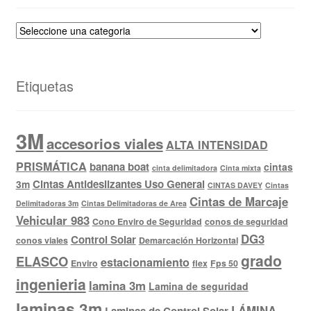
Etiquetas
3M
accesorios viales
ALTA INTENSIDAD
PRISMÁTICA
banana boat
cintas
cinta delimitadora
Cinta mixta
Cintas Antideslizantes Uso General
3m
CINTAS DAVEY
Cintas
Cintas de Marcaje
Delimitadoras 3m
Cintas Delimitadoras de Area
Vehicular 983
Cono Enviro de Seguridad
conos de seguridad
DG3
Control Solar
conos viales
Demarcación Horizontal
grado
ELASCO
estacionamiento
Enviro
flex
Fps 50
ingenieria
lamina 3m
Lamina de seguridad
laminas 3m
LÁMINA