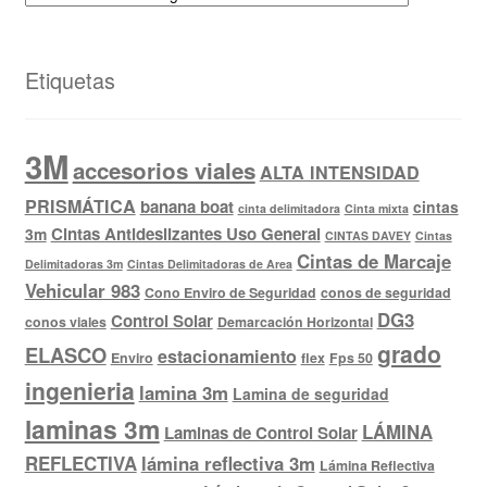
Etiquetas
3M
accesorios viales
ALTA INTENSIDAD
PRISMÁTICA
banana boat
cintas
cinta delimitadora
Cinta mixta
Cintas Antideslizantes Uso General
3m
CINTAS DAVEY
Cintas
Cintas de Marcaje
Delimitadoras 3m
Cintas Delimitadoras de Area
Vehicular 983
Cono Enviro de Seguridad
conos de seguridad
DG3
Control Solar
conos viales
Demarcación Horizontal
grado
ELASCO
estacionamiento
Enviro
flex
Fps 50
ingenieria
lamina 3m
Lamina de seguridad
laminas 3m
LÁMINA
Laminas de Control Solar
REFLECTIVA
lámina reflectiva 3m
Lámina Reflectiva