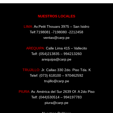
NUESTROS LOCALES
LIMA:
Av.Petit Thouars 3975 – San Isidro
Telf:7198081 -7198080 -2212458
ventas@carp.pe
AREQUIPA:
Calle Lima 415 – Vallecito
Telf: (054)213835 – 994213260
arequipa@carp.pe
TRUJILLO:
Jr. Callao 330 2do. Piso Tda. K
Telef: (073) 618100 – 970462592
trujillo@carp.pe
PIURA:
Av. América del Sur 2639 Of. A 2do Piso
Telf: (044)530514 – 994197783
piura@carp.pe