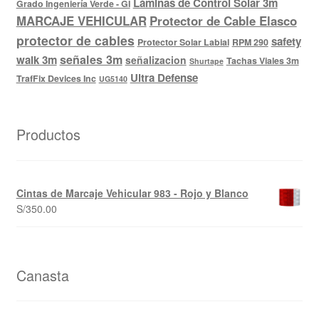
Láminas de Control Solar 3m
Grado Ingeniería Verde - GI
MARCAJE VEHICULAR
Protector de Cable Elasco
protector de cables
safety
Protector Solar Labial
RPM 290
señales 3m
walk 3m
señalizacion
Tachas Viales 3m
Shurtape
Ultra Defense
TrafFix Devices Inc
UG5140
Productos
Cintas de Marcaje Vehicular 983 - Rojo y Blanco
S/
350.00
Canasta